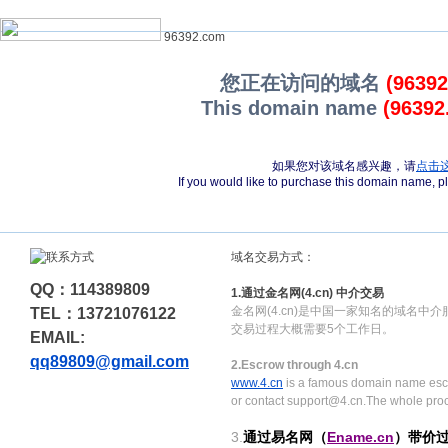
96392.com
您正在访问的域名
(9639
This domain name
(96392
如果您对该域名感兴趣，请
点击
If you would like to purchase this domain name, 
域名交易方式：
QQ：114389809
1.通过金名网(4.cn) 中介交易
金名网(4.cn)是中国一家知名的域名中
TEL：13721076122
交易过程大概需要5个工作日。
EMAIL:
qq89809@gmail.com
2.Escrow through 4.cn
www.4.cn
is a famous domain name escr
or contact support@4.cn.The whole pro
3.
通过易名网（
Ename.cn
）带价