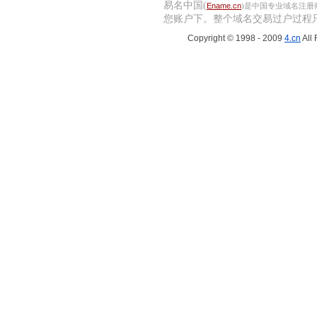
易名中国(
Ename.cn
)是中国专业域名注
您账户下。
整个域名交易过户过程
Copyright © 1998 - 2009
4.cn
All